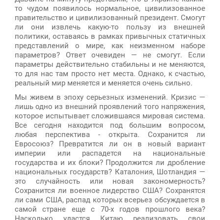
то чудом появилось нормальное, цивилизованное
правительство и цивилизованный президент. Смогут
ли они извлечь какую-то пользу из внешней
политики, оставаясь в рамках привычных статичных
представлений о мире, как неизменном наборе
параметров? Ответ очевиден — не смогут. Если
параметры действительно стабильны и не меняются,
то для нас там просто нет места. Однако, к счастью,
реальный мир меняется и меняется очень сильно.
Мы живем в эпоху серьезных изменений. Кризис —
лишь одно из внешний проявлений того напряжения,
которое испытывает сложившаяся мировая система.
Все сегодня находится под большим вопросом,
любая перспектива - открыта. Сохранится ли
Евросоюз? Превратится ли он в новый вариант
империи или распадется на национальные
государства и их блоки? Продолжится ли дробление
национальных государств? Каталония, Шотландия —
это случайность или новая закономерность?
Сохранится ли военное лидерство США? Сохранятся
ли сами США, распад которых всерьез обсуждается в
самой стране еще с 70-х годов прошлого века?
Насколько удастся Китаю реализовать свои