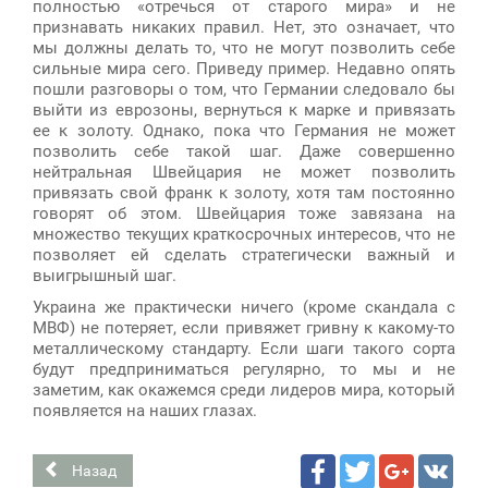
полностью «отречься от старого мира» и не
признавать никаких правил. Нет, это означает, что
мы должны делать то, что не могут позволить себе
сильные мира сего. Приведу пример. Недавно опять
пошли разговоры о том, что Германии следовало бы
выйти из еврозоны, вернуться к марке и привязать
ее к золоту. Однако, пока что Германия не может
позволить себе такой шаг. Даже совершенно
нейтральная Швейцария не может позволить
привязать свой франк к золоту, хотя там постоянно
говорят об этом. Швейцария тоже завязана на
множество текущих краткосрочных интересов, что не
позволяет ей сделать стратегически важный и
выигрышный шаг.
Украина же практически ничего (кроме скандала с
МВФ) не потеряет, если привяжет гривну к какому-то
металлическому стандарту. Если шаги такого сорта
будут предприниматься регулярно, то мы и не
заметим, как окажемся среди лидеров мира, который
появляется на наших глазах.
Facebook
Twitter
Google+
VK
Назад